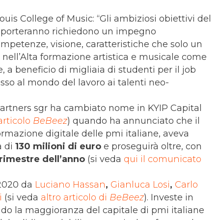
uis College of Music: “Gli ambiziosi obiettivi del
comporteranno richiedono un impegno
 competenze, visione, caratteristiche che solo un
 nell’Alta formazione artistica e musicale come
 a beneficio di migliaia di studenti per il job
esso al mondo del lavoro ai talenti neo-
rtners sgr ha cambiato nome in KYIP Capital
articolo
BeBeez
) quando ha annunciato che il
ormazione digitale delle pmi italiane, aveva
a di
130 milioni di euro
e proseguirà oltre, con
trimestre dell’anno
(si veda
qui il comunicato
 2020 da
Luciano Hassan
,
Gianluca Losi
,
Carlo
i
(si veda
altro articolo di
BeBeez
). Investe in
do la maggioranza del capitale di pmi italiane