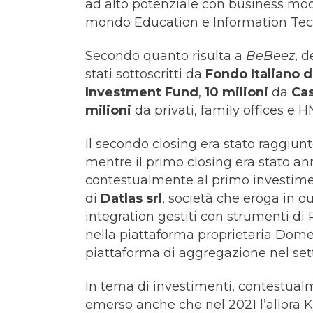
ad alto potenziale con business model
mondo Education e Information Tec
Secondo quanto risulta a
BeBeez
, d
stati sottoscritti da
Fondo Italiano d
Investment Fund
,
10 milioni
da
Ca
milioni
da privati, family offices e 
Il secondo closing era stato raggiun
mentre il primo closing era stato a
contestualmente al primo investimen
di
Datlas srl
, società che eroga in o
integration gestiti con strumenti di
nella piattaforma proprietaria Dome
piattaforma di aggregazione nel set
In tema di investimenti, contestualm
emerso anche che nel 2021 l’allora 