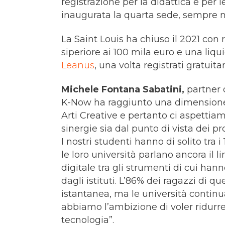
registrazione per la didattica e per l
inaugurata la quarta sede, sempre ne
La Saint Louis ha chiuso il 2021 con r
siperiore ai 100 mila euro e una liqu
Leanus
, una volta registrati gratuit
Michele Fontana Sabatini,
partner d
K-Now ha raggiunto una dimensione s
Arti Creative e pertanto ci aspettia
sinergie sia dal punto di vista dei p
I nostri studenti hanno di solito tra i
le loro università parlano ancora il 
digitale tra gli strumenti di cui han
dagli istituti. L’86% dei ragazzi di q
istantanea, ma le università conti
abbiamo l’ambizione di voler ridurr
tecnologia”.