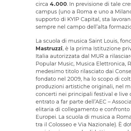
circa
4.000
. In previsione di tale c
campus (uno a Roma e uno a Milano) 
supporto di KYIP Capital, sta lavorand
sempre nel campo dell’alta formazi
La scuola di musica Saint Louis, fon
Mastruzzi
, è la prima Istituzione p
Italia autorizzata dal MUR a rilasciare
Popular Music, Musica Elettronica, 
medesimo titolo rilasciato dai Conserv
fondato nel 2009, ha lo scopo di colti
produzioni artistiche originali, nel
concerti nei principali festival e live c
entrato a far parte dell’AEC – Assoc
elitaria di collegamento e confronto t
Europei. La scuola di musica a Roma
tra il Colosseo e Via Nazionale). È d