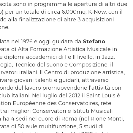
rescita sono in programma le aperture di altri due
per un totale di circa 6.000mq. K-Now, con il
o alla finalizzazione di altre 3 acquisizioni
one.
data nel 1976 e oggi guidata da
Stefano
rivata di Alta Formazione Artistica Musicale in
 diplomi accademici di I e II livello, in Jazz,
Regia, Tecnico del suono e Composizione, il
atori italiani. Il Centro di produzione artistica,
vare giovani talenti e guidarli, attraverso
 mondo del lavoro promuovendone l’attività con
lub italiani. Nel luglio del 2012 il Saint Louis è
iation Européenne des Conservatoires, rete
rai migliori Conservatori e Istituti Musicali
 ha 4 sedi nel cuore di Roma (nel Rione Monti,
otata di 50 aule multifunzione, 5 studi di