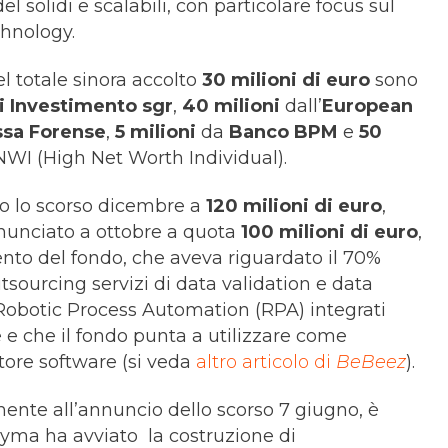
 solidi e scalabili, con particolare focus sul
hnology.
el totale sinora accolto
30 milioni di euro
sono
i Investimento sgr
,
40 milioni
dall’
European
ssa Forense
,
5 milioni
da
Banco BPM
e
50
HNWI (High Net Worth Individual).
to lo scorso dicembre a
120 milioni di euro
,
nnunciato a ottobre a quota
100 milioni di euro
,
to del fondo, che aveva riguardato il 70%
utsourcing servizi di data validation e data
 Robotic Process Automation (RPA) integrati
 e che il fondo punta a utilizzare come
tore software (si veda
altro articolo di
BeBeez
).
ente all’annuncio dello scorso 7 giugno, è
Kyma ha avviato la costruzione di