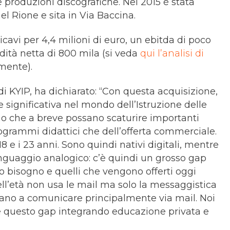
e produzioni discografiche. Nel 2015 è stata
l Rione e sita in Via Baccina.
icavi per 4,4 milioni di euro, un ebitda di poco
idità netta di 800 mila (si veda
qui l’analisi di
amente).
i KYIP, ha dichiarato: “Con questa acquisizione,
ignificativa nel mondo dell’Istruzione delle
mo che a breve possano scaturire importanti
rogrammi didattici che dell’offerta commerciale.
 18 e i 23 anni. Sono quindi nativi digitali, mentre
linguaggio analogico: c’è quindi un grosso gap
no bisogno e quelli che vengono offerti oggi
uell’età non usa le mail ma solo la messaggistica
nuano a comunicare principalmente via mail. Noi
e questo gap integrando educazione privata e